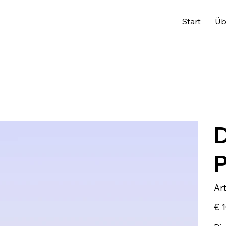
Start
Üb
D
Ar
Preis
€ 1