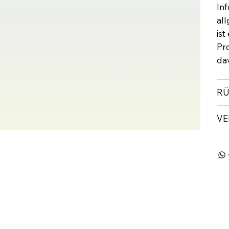
In
al
ist
Pr
dav
RÜ
VE