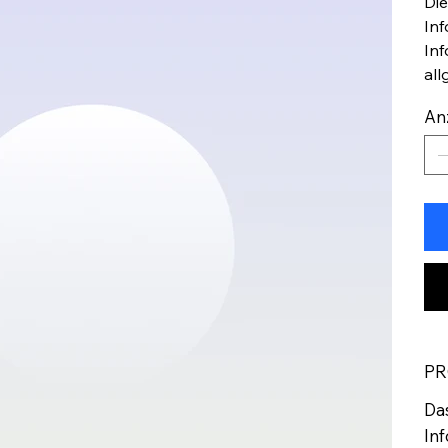
Die
Inf
Inf
all
An
PR
Das
Inf