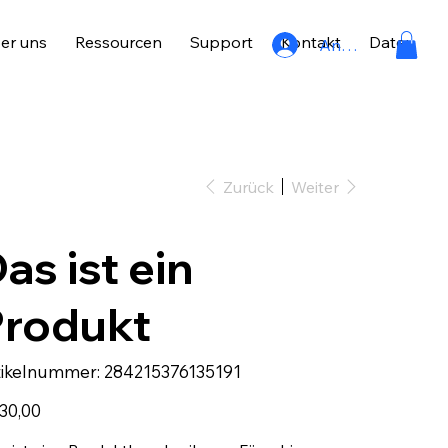
er uns
Ressourcen
Support
Kontakt
Datenschu
Anmelden
Zurück
Weiter
as ist ein
Produkt
Artikelnummer:
tikelnummer:
284215376135191
284215376135191
130,00