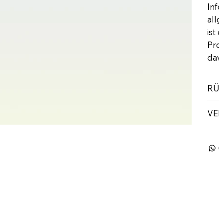
In
al
ist
Pr
dav
RÜ
VE