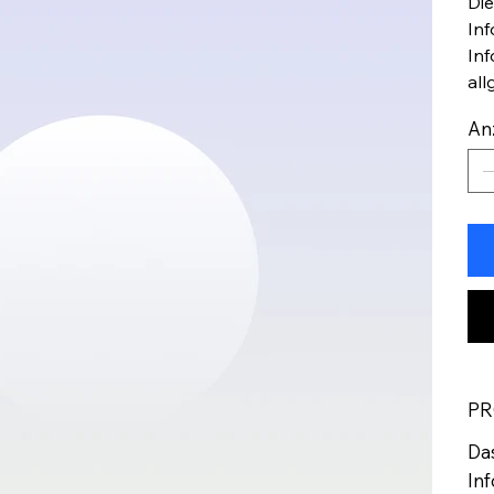
Die
Inf
Inf
all
An
PR
Das
Inf