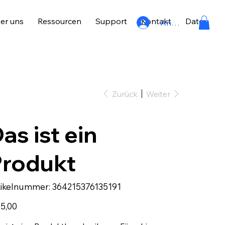
er uns
Ressourcen
Support
Kontakt
Datenschu
Anmelden
Zurück
Weiter
as ist ein
Produkt
Artikelnummer:
tikelnummer:
364215376135191
364215376135191
85,00