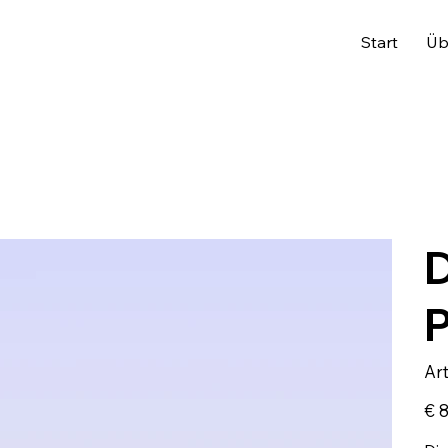
Start
Üb
D
Ar
Preis
€ 