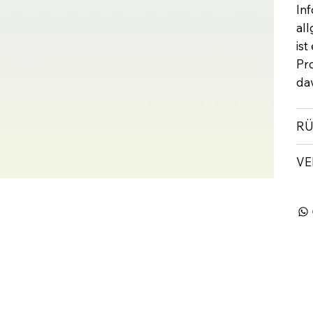
In
al
ist
Pr
dav
RÜ
VE